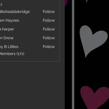
s
tikshadatabridge
Follow
hadatabridge
am Haynes
Follow
a harper
Follow
hn Snow
Follow
y B Littles.
Follow
Members (171)