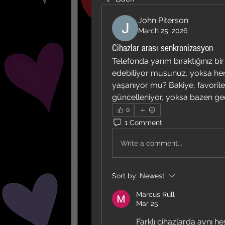
John Piterson
March 25, 2026
Cihazlar arası senkronizasyon
Telefonda yarım bıraktığınız bi
edebiliyor musunuz, yoksa her
yaşanıyor mu? Bakiye, favoriler
güncelleniyor, yoksa bazen g
0
1 Comment
Write a comment...
Sort by:
Newest
Marcus Rull
Mar 25
Farklı cihazlarda aynı h