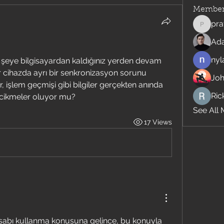
Member
pra
pratiks
Ad
nyl
r şeye bilgisayardan kaldığınız yerden devam 
 cihazda ayrı bir senkronizasyon sorunu 
Jo
, işlem geçmişi gibi bilgiler gerçekten anında 
Rick
ecikmeler oluyor mu?
See All 
17 Views
esabı kullanma konusuna gelince, bu konuyla 