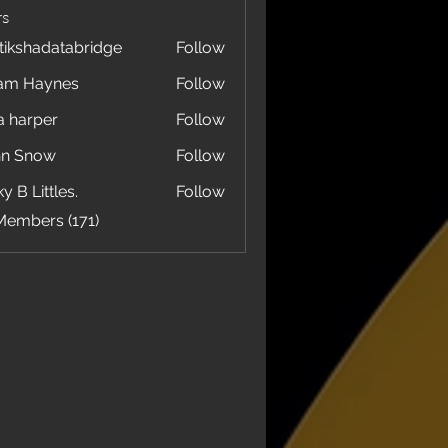
s
tikshadatabridge
Follow
hadatabridge
am Haynes
Follow
a harper
Follow
hn Snow
Follow
y B Littles.
Follow
Members (171)