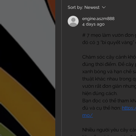
Sort by:
Newest
engine.aszm888
4 days ago
# 7 mẹo làm vườn đơn g
đó có 3 “bí quyết vàng
Chăm sóc cây cảnh khôn
đúng thời điểm. Để cây p
xanh bóng và hạn chế sâ
thuật khác nhau trong q
vườn rất đơn giản nhưng
hiện đúng cách.
Bạn đọc có thể tham khả
đủ và cụ thể hơn: 
https
mo/
Nhiều người yêu cây cả