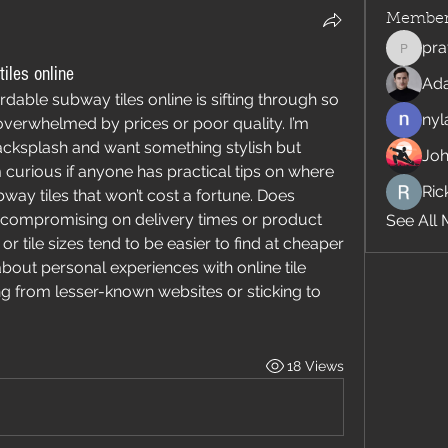
Member
pra
pratiks
iles online
Ad
rdable subway tiles online is sifting through so 
nyl
verwhelmed by prices or poor quality. I’m 
acksplash and want something stylish but 
Jo
 curious if anyone has practical tips on where 
Rick
way tiles that won’t cost a fortune. Does 
compromising on delivery times or product 
See All 
or tile sizes tend to be easier to find at cheaper 
about personal experiences with online tile 
ng from lesser-known websites or sticking to 
18 Views