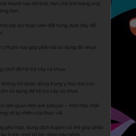
át nhanh sau khi tưới, hạn chế tình trạng úng 
oáng hơn.
một lớp sỏi hoặc viên đất nung dưới đáy để 
c.
m chi phí vừa góp phần tái sử dụng đồ nhựa 
g cách để hỗ trợ cây cà chua
rin không chỉ được dùng trong y học mà còn 
ườn sử dụng để hỗ trợ cây cà chua.
có liên quan đến axit salicylic – một hợp chất 
ng vệ tự nhiên của thực vật.
ợng phù hợp, dung dịch Aspirin có thể góp phần 
cây trước một số tác nhân gây bệnh.