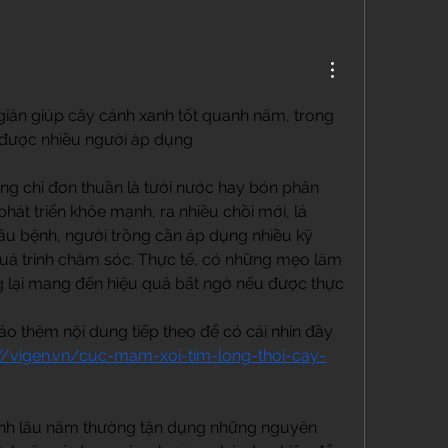
iản giúp cây cảnh xanh tốt quanh năm, trong 
” được nhiều người áp dụng
g chỉ đơn thuần là tưới nước hay bón phân 
hát triển khỏe mạnh, ra nhiều chồi mới, lá 
u bệnh, người trồng cần áp dụng nhiều kỹ 
uá trình chăm sóc. Thực tế, có những mẹo làm 
 lại mang đến hiệu quả bất ngờ nếu được thực 
o thêm nội dung tiếp theo để có cái nhìn đầy 
://vigen.vn/cuc-mam-xoi-tim-long-thoi-cay-
nh lâu năm thường tận dụng những nguyên 