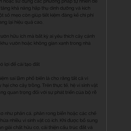
ình hoặc sử dụng các phương pháp tự nhiên để 
, tăng khả năng hấp thụ dinh dưỡng và kích 
ột số mẹo còn giúp tiết kiệm đáng kể chi phí 
g lại hiệu quả cao.
ườn hữu ích mà bất kỳ ai yêu thích cây cảnh 
khu vườn hoặc không gian xanh trong nhà 
ó lợi để cải tạo đất
m sai lầm phổ biến là cho rằng tất cả vi 
hại cho cây trồng. Trên thực tế, hệ vi sinh vật 
ùng quan trọng đối với sự phát triển của bộ rễ 
ơ như phân cá, phân rong biển hoặc các chế 
ứa nhiều vi sinh vật có ích. Khi được bổ sung 
 giải chất hữu cơ, cải thiện cấu trúc đất và 