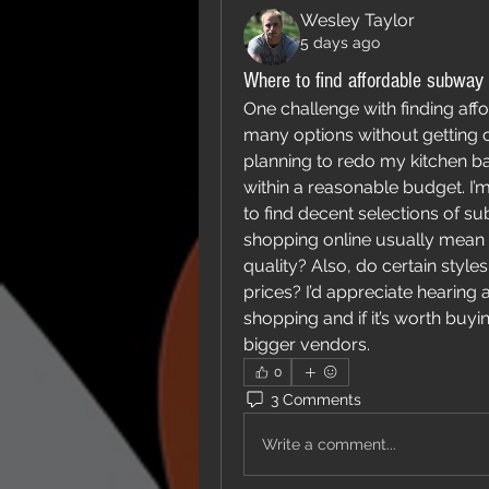
Wesley Taylor
5 days ago
Where to find affordable subway t
One challenge with finding affo
many options without getting o
planning to redo my kitchen b
within a reasonable budget. I’m
to find decent selections of sub
shopping online usually mean 
quality? Also, do certain styles 
prices? I’d appreciate hearing 
shopping and if it’s worth buyi
bigger vendors.
0
3 Comments
Write a comment...